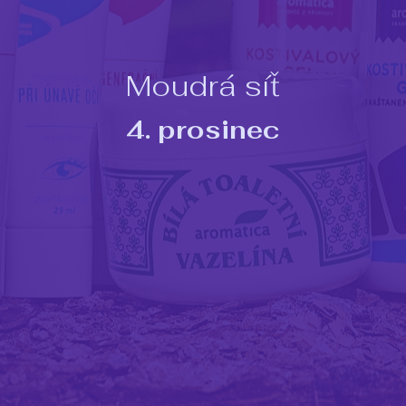
Moudrá síť
4. prosinec