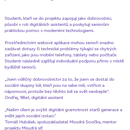
Studenti, kteří se do projektu zapojují jako dobrovolníci,
působí v roli digitálních asistentů a poskytují seniorům
praktickou pomoc s moderními technologiemi.
Prostřednictvím webové aplikace mohou senioři snadno
zadávat dotazy či technické problémy týkající se chytrých
zařízení, jako jsou mobilní telefony, tablety nebo počítače.
Studenti následně zajišťují individuální podporu přímo v místě
bydliště seniorů.
„Jsem vděčný dobrovolnictví za to, že jsem se dostal do
sociální skupiny lidí, kteří jsou na sebe milí, vstřícní a
nápomocní, protože bez těchto lidí se svět neobejde”.
Ondřej, 18let, digitální asistent
„Našim cílem je zvýšit digitální gramotnost starší generace a
snížit jejich sociální izolaci.”
Tomáš Hubálek, spoluzakladatel Moudrá Sovička, mentor
projektu Moudrá síť